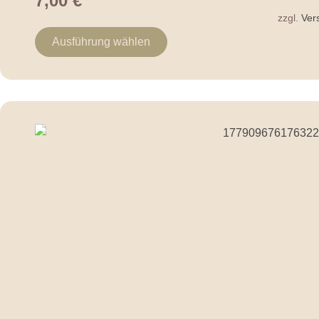
7,00
€
zzgl.
Ver
Ausführung wählen