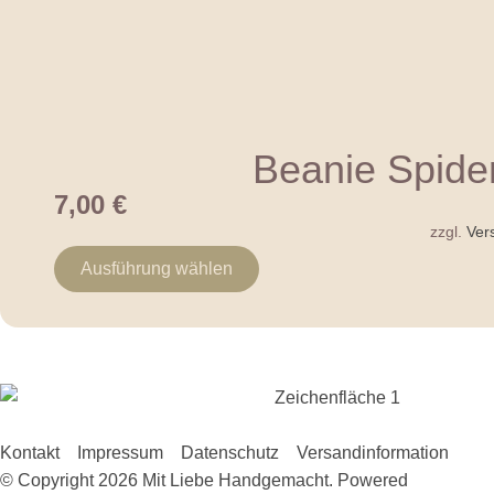
Beanie Spide
7,00
€
zzgl.
Ver
Ausführung wählen
Kontakt
Impressum
Datenschutz
Versandinformation
© Copyright 2026 Mit Liebe Handgemacht. Powered