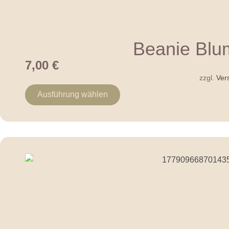
Beanie Blu
7,00
€
zzgl.
Ver
Ausführung wählen