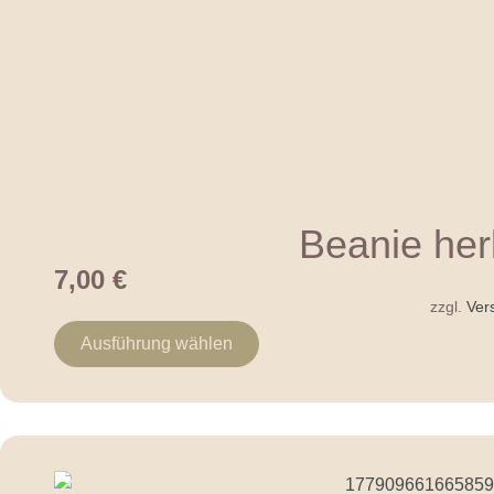
Beanie her
7,00
€
zzgl.
Ver
Ausführung wählen