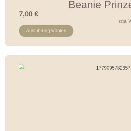
Beanie Prinz
7,00
€
zzgl.
V
Ausführung wählen