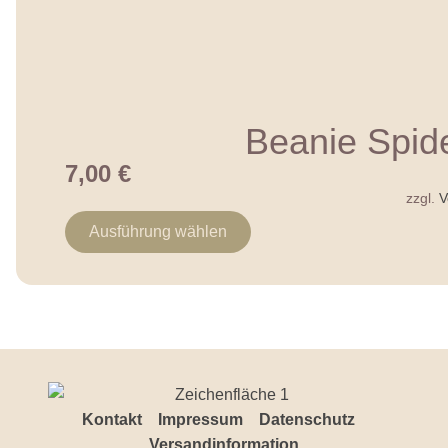
Beanie Spid
7,00
€
zzgl.
V
Ausführung wählen
Kontakt
Impressum
Datenschutz
Versandinformation