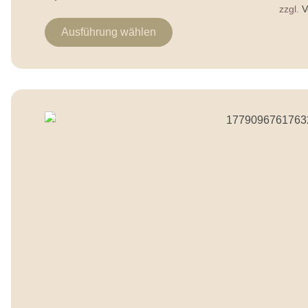
zzgl.
V
Ausführung wählen