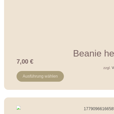
Beanie he
7,00
€
zzgl.
V
Ausführung wählen