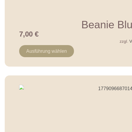
Beanie Bl
7,00
€
zzgl.
V
Ausführung wählen