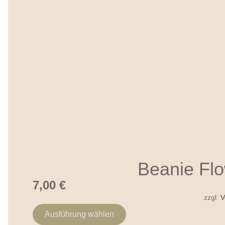
Beanie Flo
7,00
€
zzgl.
V
Ausführung wählen