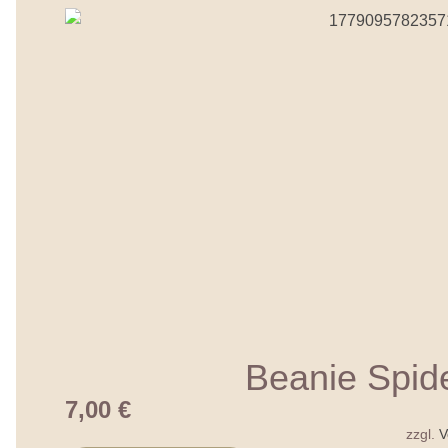
Beanie Spid
7,00
€
zzgl.
V