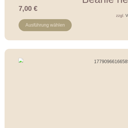
7,00
€
zzgl.
V
Ausführung wählen