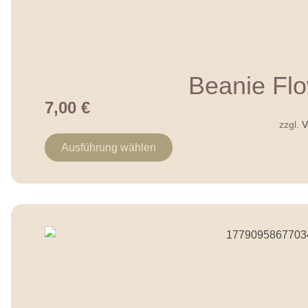
Beanie Flo
7,00
€
zzgl.
V
Ausführung wählen