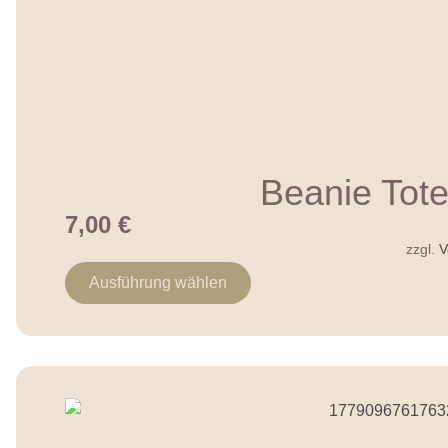
Beanie Tote
7,00
€
zzgl.
V
Ausführung wählen