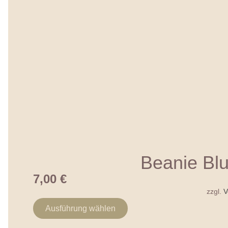
Beanie Bl
7,00
€
zzgl.
V
Ausführung wählen