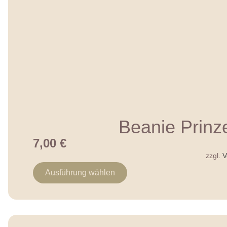
Beanie Prinz
7,00
€
zzgl.
V
Ausführung wählen