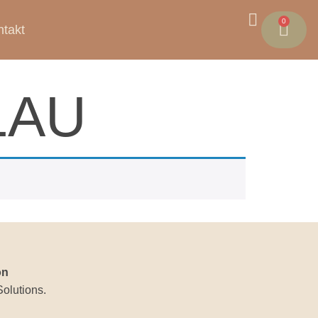
0
takt
BLAU
on
Solutions
.